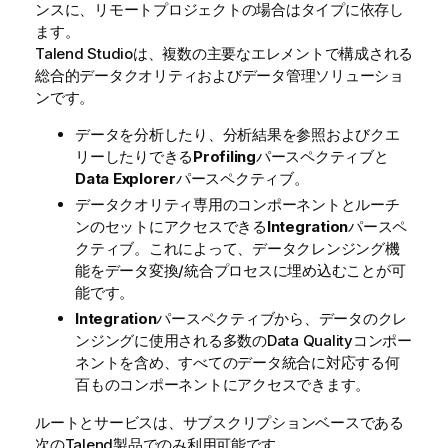
ンスに、リモートプロジェクトの場合はタイプに依存し
ます。
Talend Studio
は、複数の主要なエレメントで構成される
総合的データクオリティおよびデータ管理ソリューショ
ンです。
データを分析したり、分析結果を参照およびクエ
リーしたりできる
Profiling
パースペクティブと
Data Explorer
パースペクティブ。
データクオリティ専用のコンポーネントとルーチ
ンのセットにアクセスできる
Integration
パースペ
クティブ。これによって、データクレンジング機
能をデータ変換/統合プロセスに埋め込むことが可
能です。
Integration
パースペクティブから、データのクレ
ンジングに使用される多数のData Qualityコンポー
ネントを含め、すべてのデータ統合に対応する何
百ものコンポーネントにアクセスできます。
ルートとサービスは、サブスクリプションベースである
次の
Talend
製品でのみ利用可能です。