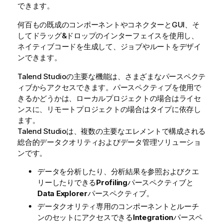
できます。
何百もの既成のコンポーネントやコネクターとGUI、そ
してドラッグ&ドロップのインターフェイスを使用し、
ネイティブコードを生成して、ジョブやルートをデザイ
ンできます。
Talend Studio
の主要な機能は、さまざまなパースペクテ
ィブからアクセスできます。パースペクティブを使用で
きるかどうかは、ローカルプロジェクトの場合はライセ
ンスに、リモートプロジェクトの場合はタイプに依存し
ます。
Talend Studio
は、複数の主要なエレメントで構成される
総合的データクオリティおよびデータ管理ソリューショ
ンです。
データを分析したり、分析結果を参照およびクエ
リーしたりできる
Profiling
パースペクティブと
Data Explorer
パースペクティブ。
データクオリティ専用のコンポーネントとルーチ
ンのセットにアクセスできる
Integration
パースペ