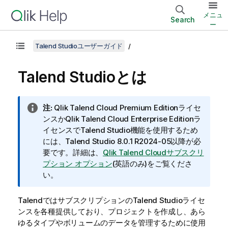
メニュ
Search
ー
Talend Studioユーザーガイド
Talend Studio
とは
情
注:
Qlik Talend Cloud Premium Edition
ライセ
報
ンスか
Qlik Talend Cloud Enterprise Edition
ラ
メ
イセンスで
Talend Studio
機能を使用するため
モ
には、
Talend Studio
8.0.1 R2024-05以降が必
要です。詳細は、
Qlik Talend Cloudサブスクリ
プション オプション
(英語のみ)
をご覧くださ
い。
Talend
ではサブスクリプションの
Talend Studio
ライセ
ンスを各種提供しており、プロジェクトを作成し、あら
ゆるタイプやボリュームのデータを管理するために使用