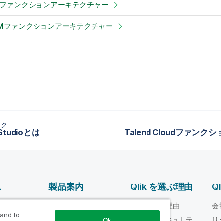
 ESBファンクションアーキテクチャー
 MDMファンクションアーキテクチャー
ック
 Studioとは
ス
製品案内
Qlik を選ぶ理由
Q
データ統合とデータ
ルプ ビデオ
Qlik を選ぶ理由
会
品質
 and to
loper
信頼性とセキュリテ
リ
Ok