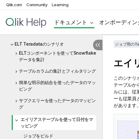
ELT PostgreSQL
Qlik.com
Community
Learning
ELT Sybase
ドキュメント
オンボーディン
ELT Teradata
ELT Teradataのコンポーネント
ELT Teradataのシナリオ
ジョブ用のTa
ELTコンポーネントを使ってSnowflake
データを集計
エイ
テーブルカラムの集計とフィルタリング
このシナリ
簡単な明示的結合を使ったデータのマッ
テーブルか
ピング
ルには、従
ーも従業員
サブクエリーを使ったデータのマッピン
があります
グ
エイリアステーブルを使って日付をマ
ッピング
ジョブをビルド