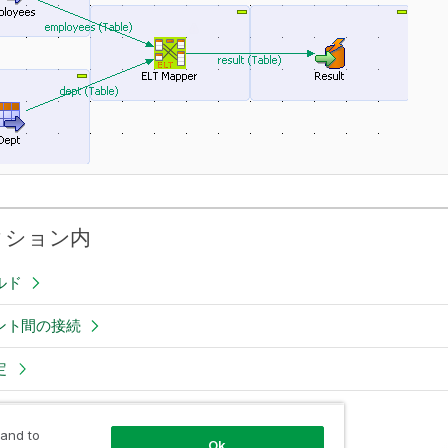
クション内
ルド
ント間の接続
定
行
 and to
Ok