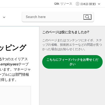
Qlik リソース
日本語 (変更)
ク
このページは役に立ちましたか?
このページまたはコンテンツにタイポ、ステ
ップの省略、技術的エラーなどの問題が見つ
ッピング
かった場合はお知らせください。
る1つのエイリアス
こちらにフィードバックをお寄せくだ
。
employees
テーブ
さい
ています。マネージャ
ーブルには部門情報
取得します。