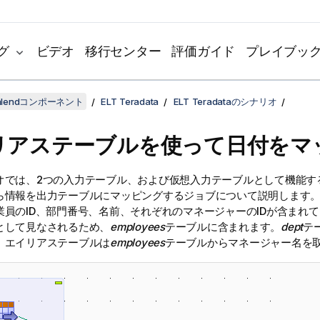
グ
ビデオ
移行センター
評価ガイド
プレイブッ
lendコンポーネント
ELT Teradata
ELT Teradataのシナリオ
リアステーブルを使って日付をマ
オでは、2つの入力テーブル、および仮想入力テーブルとして機能す
ら情報を出力テーブルにマッピングするジョブについて説明します
業員のID、部門番号、名前、それぞれのマネージャーのIDが含まれ
として見なされるため、
employees
テーブルに含まれます。
dept
テ
。エイリアステーブルは
employees
テーブルからマネージャー名を