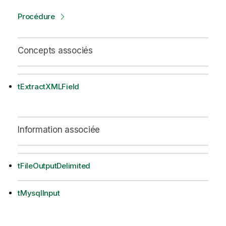
Procédure
Concepts associés
tExtractXMLField
Information associée
tFileOutputDelimited
tMysqlInput