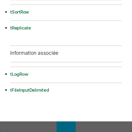
tSortRow
tReplicate
Information associée
tLogRow
tFileInputDelimited