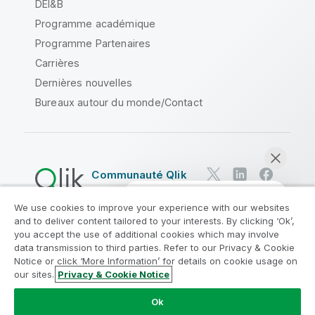
DEI&B
Programme académique
Programme Partenaires
Carrières
Dernières nouvelles
Bureaux autour du monde/Contact
Communauté Qlik
We use cookies to improve your experience with our websites
Contrats juridiques
and to deliver content tailored to your interests. By clicking ‘Ok’,
Conditions d'utilisation des produits
you accept the use of additional cookies which may involve
data transmission to third parties. Refer to our Privacy & Cookie
Legal Policies
Conditions légales
Notice or click ‘More Information’ for details on cookie usage on
Conditions d'utilisation
Marques
our sites.
Privacy & Cookie Notice
Discuter maintenant
Do Not Share My Info
Ok
Copyright © 1993-2026 QlikTech International AB. Tous