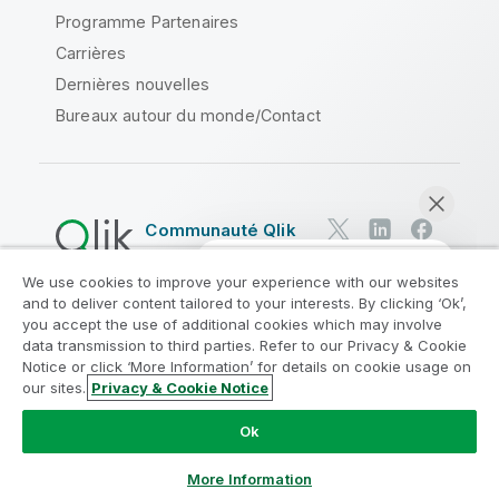
Programme Partenaires
Carrières
Dernières nouvelles
Bureaux autour du monde/Contact
Communauté Qlik
We use cookies to improve your experience with our websites
Contrats juridiques
and to deliver content tailored to your interests. By clicking ‘Ok’,
Conditions d'utilisation des produits
you accept the use of additional cookies which may involve
data transmission to third parties. Refer to our Privacy & Cookie
Legal Policies
Conditions légales
Notice or click ‘More Information’ for details on cookie usage on
Conditions d'utilisation
Marques
our sites.
Privacy & Cookie Notice
Discuter maintenant
Do Not Share My Info
Ok
Copyright © 1993-2026 QlikTech International AB. Tous
droits réservés.
More Information