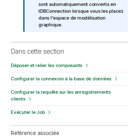
I
sont automatiquement convertis en
n
tDBConnection lorsque vous les placez
f
dans l'espace de modélisation
o
graphique.
r
m
a
Dans cette section
t
i
Déposer et relier les composants
o
n
Configurer la connexion à la base de données
s
Configurer la requête sur les enregistrements
clients
Exécuter le Job
Référence associée