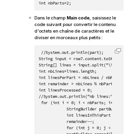
int nbParts=2;
Dans le champ
Main code
, saisissez le
code suivant pour convertir le contenu
d'octets en chaîne de caractères et le
diviser en morceaux plus petits :
 //System.out.println(part);

Copier 
String input = row7.content.toString();

String[] lines = input.split("\\r?\\n");

int nbLines=lines.length;

int linesPerPart = nbLines / nbParts;

int remainder = nbLines % nbParts;

int linesProcessed = 0;

//System.out.println("nb lines:"+nbLines);
 for (int i = 0; i < nbParts; i++) {

            StringBuilder partBuilder = n
            int linesInThisPart = linesPe
            remainder--;

            for (int j = 0; j < linesInTh