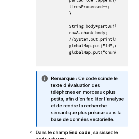
            partBuilder.append(lines[line
            linesProcessed++;

            }

            String body=partBuilder.toStri
            row8.chunk=body;

            //System.out.println("text:"+b
            globalMap.put("id",((String)g
            globalMap.put("chunk",body);

N
Remarque :
Ce code scinde le
o
texte d'évaluation des
t
téléphones en morceaux plus
e
petits, afin d'en faciliter l'analyse
I
et de rendre la recherche
n
sémantique plus précise dans la
f
base de données vectorielle.
o
Dans le champ
End code
, saisissez le
r