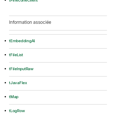
tPineconeClient
Information associée
tEmbeddingAI
tFileList
tFileInputRaw
tJavaFlex
tMap
tLogRow