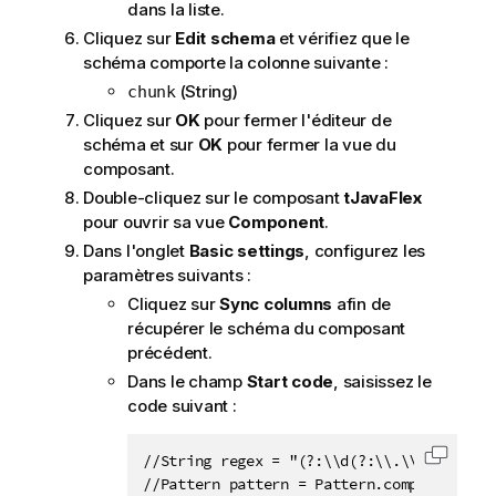
dans la liste.
Cliquez sur
Edit schema
et vérifiez que le
schéma comporte la colonne suivante :
(String)
chunk
Cliquez sur
OK
pour fermer l'éditeur de
schéma et sur
OK
pour fermer la vue du
composant.
Double-cliquez sur le composant
tJavaFlex
pour ouvrir sa vue
Component
.
Dans l'onglet
Basic settings
, configurez les
paramètres suivants :
Cliquez sur
Sync columns
afin de
récupérer le schéma du composant
précédent.
Dans le champ
Start code
, saisissez le
code suivant :
//String regex = "(?:\\d(?:\\.\\d)?[A-Z]{5
Copier 
//Pattern pattern = Pattern.compile(regex)