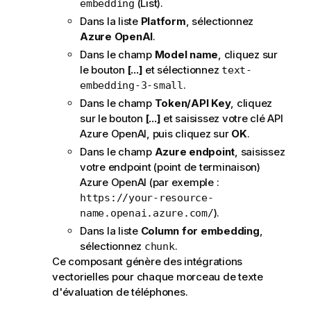
(List).
embedding
Dans la liste
Platform
, sélectionnez
Azure OpenAI
.
Dans le champ
Model name
, cliquez sur
le bouton
[...]
et sélectionnez
text-
.
embedding-3-small
Dans le champ
Token/API Key
, cliquez
sur le bouton
[...]
et saisissez votre clé API
Azure OpenAI, puis cliquez sur
OK
.
Dans le champ
Azure endpoint
, saisissez
votre endpoint (point de terminaison)
Azure OpenAI (par exemple :
https://your-resource-
).
name.openai.azure.com/
Dans la liste
Column for embedding
,
sélectionnez
.
chunk
Ce composant génère des intégrations
vectorielles pour chaque morceau de texte
d'évaluation de téléphones.