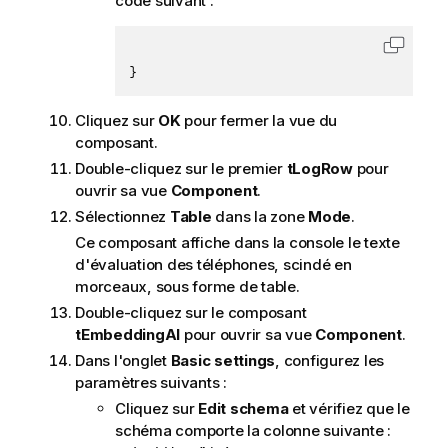
code suivant :
m
a
t
Copier 
i
}
o
n
Cliquez sur
OK
pour fermer la vue du
s
composant.
Double-cliquez sur le premier
tLogRow
pour
ouvrir sa vue
Component
.
Sélectionnez
Table
dans la zone
Mode
.
Ce composant affiche dans la console le texte
d'évaluation des téléphones, scindé en
morceaux, sous forme de table.
Double-cliquez sur le composant
tEmbeddingAI
pour ouvrir sa vue
Component
.
Dans l'onglet
Basic settings
, configurez les
paramètres suivants :
Cliquez sur
Edit schema
et vérifiez que le
schéma comporte la colonne suivante :