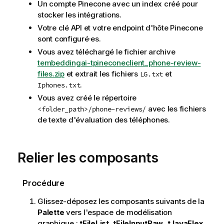
Un compte Pinecone avec un index créé pour
stocker les intégrations.
Votre clé API et votre endpoint d'hôte Pinecone
sont configuré·es.
Vous avez téléchargé le fichier archive
tembeddingai-tpineconeclient_phone-review-
files.zip
et extrait les fichiers
et
LG.txt
.
Iphones.txt
Vous avez créé le répertoire
avec les fichiers
<folder_path>/phone-reviews/
de texte d'évaluation des téléphones.
Relier les composants
Procédure
Glissez-déposez les composants suivants de la
Palette
vers l'espace de modélisation
graphique :
tFileList
,
tFileInputRaw
,
tJavaFlex
,