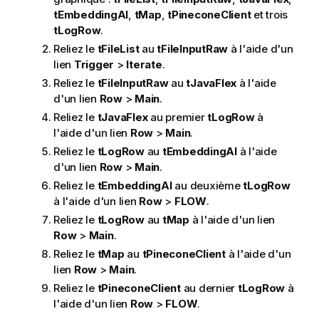
tEmbeddingAI
,
tMap
,
tPineconeClient
et trois
tLogRow
.
Reliez le
tFileList
au
tFileInputRaw
à l'aide d'un
lien
Trigger
>
Iterate
.
Reliez le
tFileInputRaw
au
tJavaFlex
à l'aide
d'un lien
Row
>
Main
.
Reliez le
tJavaFlex
au premier
tLogRow
à
l'aide d'un lien
Row
>
Main
.
Reliez le
tLogRow
au
tEmbeddingAI
à l'aide
d'un lien
Row
>
Main
.
Reliez le
tEmbeddingAI
au deuxième
tLogRow
à l'aide d'un lien
Row
>
FLOW
.
Reliez le
tLogRow
au
tMap
à l'aide d'un lien
Row
>
Main
.
Reliez le
tMap
au
tPineconeClient
à l'aide d'un
lien
Row
>
Main
.
Reliez le
tPineconeClient
au dernier
tLogRow
à
l'aide d'un lien
Row
>
FLOW
.