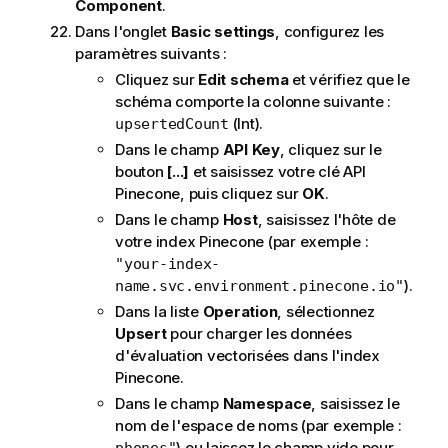
Component
.
Dans l'onglet
Basic settings
, configurez les
paramètres suivants :
Cliquez sur
Edit schema
et vérifiez que le
schéma comporte la colonne suivante :
(Int).
upsertedCount
Dans le champ
API Key
, cliquez sur le
bouton
[...]
et saisissez votre clé API
Pinecone, puis cliquez sur
OK
.
Dans le champ
Host
, saisissez l'hôte de
votre index Pinecone (par exemple :
"your-index-
).
name.svc.environment.pinecone.io"
Dans la liste
Operation
, sélectionnez
Upsert
pour charger les données
d'évaluation vectorisées dans l'index
Pinecone.
Dans le champ
Namespace
, saisissez le
nom de l'espace de noms (par exemple :
) ou laissez le champ vide pour
phones"