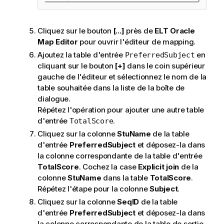
Cliquez sur le bouton
[...]
près de
ELT Oracle
Map Editor
pour ouvrir l'éditeur de mapping.
Ajoutez la table d'entrée
en
PreferredSubject
cliquant sur le bouton
[+]
dans le coin supérieur
gauche de l'éditeur et sélectionnez le nom de la
table souhaitée dans la liste de la boîte de
dialogue.
Répétez l'opération pour ajouter une autre table
d'entrée
.
TotalScore
Cliquez sur la colonne
StuName
de la table
d'entrée
PreferredSubject
et déposez-la dans
la colonne correspondante de la table d'entrée
TotalScore
. Cochez la case
Explicit join
de la
colonne
StuName
dans la table
TotalScore
.
Répétez l'étape pour la colonne
Subject
.
Cliquez sur la colonne
SeqID
de la table
d'entrée
PreferredSubject
et déposez-la dans
la colonne correspondante de la table de sortie.