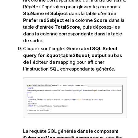
Répétez l'opération pour glisser les colonnes
StuName
et
Subject
dans la table d'entrée
PreferredSubject
et la colonne
Score
dans la
table d'entrée
TotalScore
, puis déposez-les
dans la colonne correspondante dans la table
de sortie.
Cliquez sur l'onglet
Generated SQL Select
query for &quot;table2&quot; output
au bas
de l'éditeur de mapping pour afficher
l'instruction SQL correspondante générée.
La requête SQL générée dans le composant
SubqueryMap
apparaît comme sous-requête