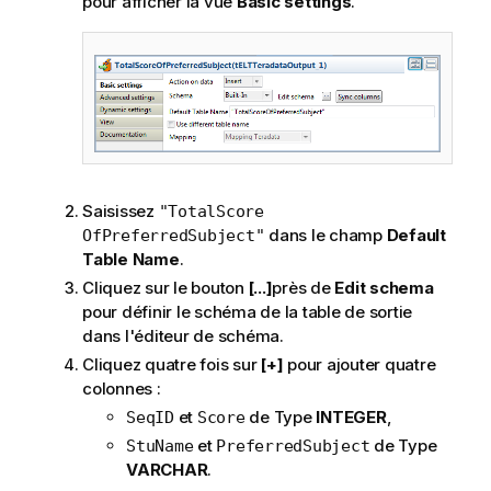
pour afficher la vue
Basic settings
.
Saisissez
"TotalScore
dans le champ
Default
OfPreferredSubject"
Table Name
.
Cliquez sur le bouton
[...]
près de
Edit schema
pour définir le schéma de la table de sortie
dans l'éditeur de schéma.
Cliquez quatre fois sur
[+]
pour ajouter quatre
colonnes :
et
de Type
INTEGER
,
SeqID
Score
et
de Type
StuName
PreferredSubject
VARCHAR
.