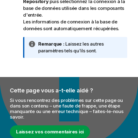
Repository
puis sélectionnez la connexion à la
base de données utilisée dans les composants
d'entrée.
Les informations de connexion à la base de
données sont automatiquement récupérées.
N
Remarque :
Laissez les autres
o
paramètres tels qu'ils sont.
t
e
I
n
f
Cette page vous a-t-elle aidé ?
o
r
Si vous rencontrez des problèmes sur cette page ou
m
dans son contenu – une faute de frappe, une étape
manquante ou une erreur technique – faites-le-nous
a
savoir.
t
i
Laissez vos commentaires ici
o