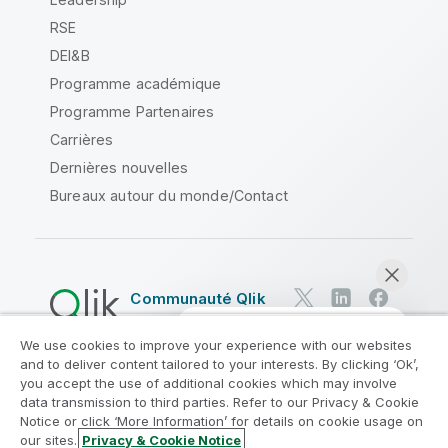
RSE
DEI&B
Programme académique
Programme Partenaires
Carrières
Dernières nouvelles
Bureaux autour du monde/Contact
Communauté Qlik
We use cookies to improve your experience with our websites
Contrats juridiques
and to deliver content tailored to your interests. By clicking ‘Ok’,
Conditions d'utilisation des produits
you accept the use of additional cookies which may involve
data transmission to third parties. Refer to our Privacy & Cookie
Legal Policies
Conditions légales
Notice or click ‘More Information’ for details on cookie usage on
Conditions d'utilisation
Marques
our sites.
Privacy & Cookie Notice