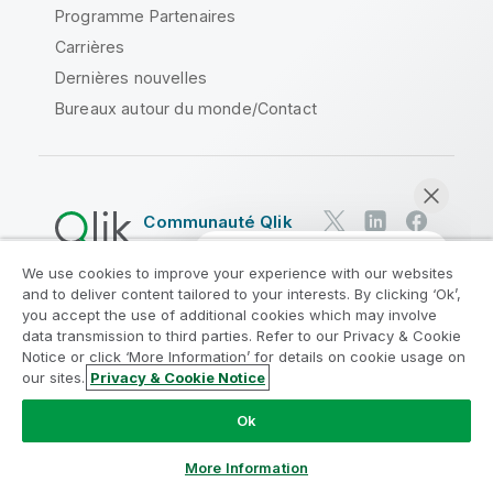
Programme Partenaires
Carrières
Dernières nouvelles
Bureaux autour du monde/Contact
Communauté Qlik
We use cookies to improve your experience with our websites
Contrats juridiques
and to deliver content tailored to your interests. By clicking ‘Ok’,
Conditions d'utilisation des produits
you accept the use of additional cookies which may involve
data transmission to third parties. Refer to our Privacy & Cookie
Legal Policies
Conditions légales
Notice or click ‘More Information’ for details on cookie usage on
Conditions d'utilisation
Marques
our sites.
Privacy & Cookie Notice
Discuter maintenant
Do Not Share My Info
Ok
Copyright © 1993-2026 QlikTech International AB. Tous
droits réservés.
More Information