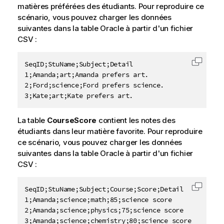
matières préférées des étudiants. Pour reproduire ce
scénario, vous pouvez charger les données
suivantes dans la table Oracle à partir d'un fichier
CSV :
SeqID;StuName;Subject;Detail

Copier 
1;Amanda;art;Amanda prefers art.

2;Ford;science;Ford prefers science.

3;Kate;art;Kate prefers art.
La table
CourseScore
contient les notes des
étudiants dans leur matière favorite. Pour reproduire
ce scénario, vous pouvez charger les données
suivantes dans la table Oracle à partir d'un fichier
CSV :
SeqID;StuName;Subject;Course;Score;Detail

Copier 
1;Amanda;science;math;85;science score

2;Amanda;science;physics;75;science score

3;Amanda;science;chemistry;80;science score
