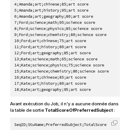
4;Amanda;art;chinese;85;art score

5;Amanda;art;history;95;art score

6;Amanda;art;geography;80;art score

7;Ford;science;math;95;science score

8;Ford;science;physics;85;science score

9;Ford;science;chemistry;80;science score

10;Ford;art;chinese;75;art score

11;Ford;art;history;80;art score

12;Ford;art;geography;85;art score

13;Kate;science;math;65;science score

14;Kate;science;physics;75;science score

15;Kate;science;chemistry;80;science score

16;Kate;art;chinese;85;art score

17;Kate;art;history;80;art score

18;Kate;art;geography;95;art score
Avant exécution du Job, il n'y a aucune donnée dans
la table de sortie
TotalScoreOfPreferredSubject
:
SeqID;StuName;PreferredSubject;TotalScore
Copier 