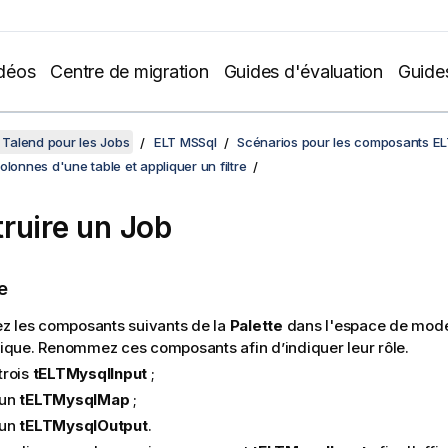
déos
Centre de migration
Guides d'évaluation
Guide
Talend pour les Jobs
ELT MSSql
Scénarios pour les composants E
olonnes d'une table et appliquer un filtre
ruire un Job
e
ez les composants suivants de la
Palette
dans l'espace de modé
ique. Renommez ces composants afin d’indiquer leur rôle.
trois
tELTMysqlInput
;
un
tELTMysqlMap
;
un
tELTMysqlOutput
.