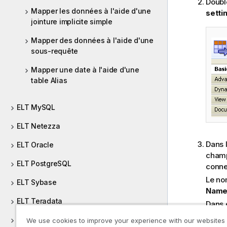
Doubl
Mapper les données à l'aide d'une
setti
jointure implicite simple
Mapper des données à l'aide d'une
sous-requête
Mapper une date à l'aide d'une
table Alias
ELT MySQL
ELT Netezza
Dans l
ELT Oracle
cham
ELT PostgreSQL
conne
Le no
ELT Sybase
Nam
ELT Teradata
Dans 
pour 
ELT Vertica
We use cookies to improve your experience with our websites