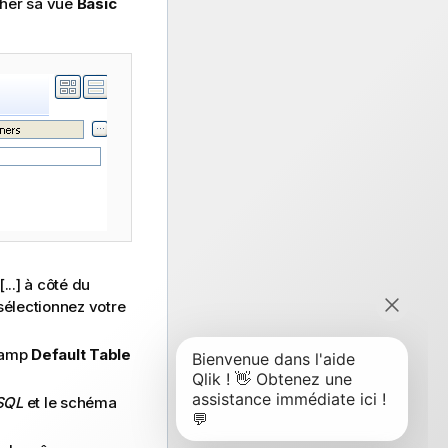
cher sa vue
Basic
[...] à côté du
 sélectionnez votre
hamp
Default Table
SQL
et le schéma