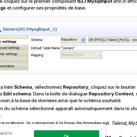
e-cliquez sur le premier composant
tELTMysqlInput
afin d'affi
ngs
et configurer ses propriétés de base.
a liste
Schema
, sélectionnez
Repository
, cliquez sur le bouton 
p
Edit schema
. Dans la boîte de dialogue
Repository Content
,
xion à la base de données ainsi que le schéma souhaité.
m du schéma sélectionné apparaît automatiquement dans le c
e
.
ce scénario, la connexion à la base de données est
Talend
_My
le premier composant d'entrée est
owners
.
 and to
Ok