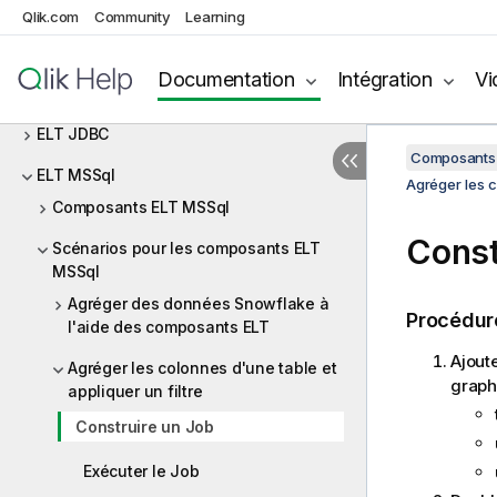
ElasticSearch
Qlik.com
Community
Learning
ELT Greenplum
Documentation
Intégration
Vi
ELT Hive
ELT JDBC
Composants 
ELT MSSql
Agréger les c
Composants ELT MSSql
Const
Scénarios pour les composants ELT
MSSql
Agréger des données Snowflake à
Procédur
l'aide des composants ELT
Ajout
Agréger les colonnes d'une table et
graph
appliquer un filtre
Construire un Job
Exécuter le Job