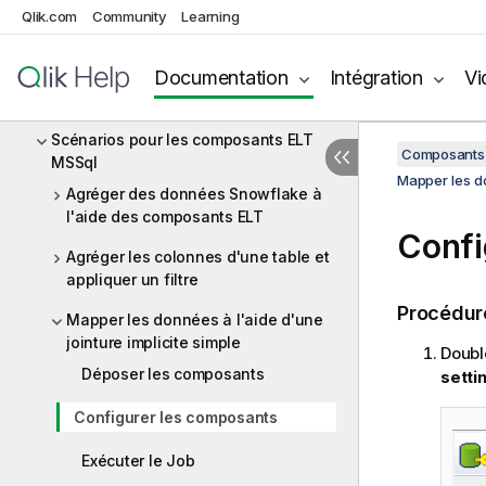
Qlik.com
Community
Learning
ELT JDBC
ELT MSSql
Documentation
Intégration
Vi
Composants ELT MSSql
Scénarios pour les composants ELT
Composants 
MSSql
Mapper les do
Agréger des données Snowflake à
l'aide des composants ELT
Confi
Agréger les colonnes d'une table et
appliquer un filtre
Procédur
Mapper les données à l'aide d'une
jointure implicite simple
Doubl
Déposer les composants
setti
Configurer les composants
Exécuter le Job