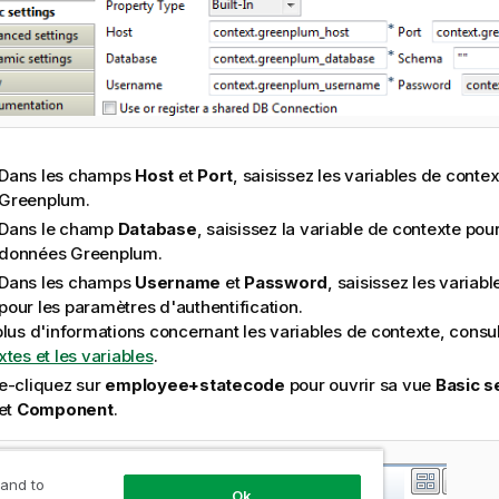
Dans les champs
Host
et
Port
, saisissez les variables de conte
Greenplum.
Dans le champ
Database
, saisissez la variable de contexte pou
données Greenplum.
Dans les champs
Username
et
Password
, saisissez les variab
pour les paramètres d'authentification.
plus d'informations concernant les variables de contexte, consu
tes et les variables
.
e-cliquez sur
employee+statecode
pour ouvrir sa vue
Basic s
let
Component
.
 and to
Ok