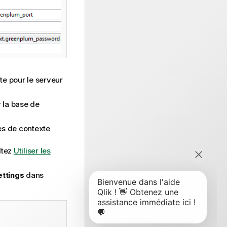
xte pour le serveur
r la base de
les de contexte
ltez
Utiliser les
ettings
dans