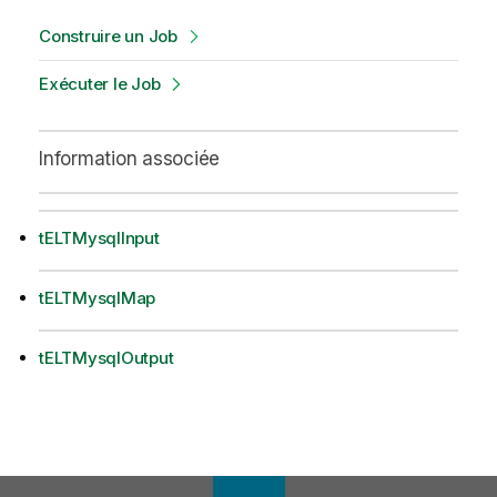
Construire un Job
Exécuter le Job
Information associée
tELTMysqlInput
tELTMysqlMap
tELTMysqlOutput