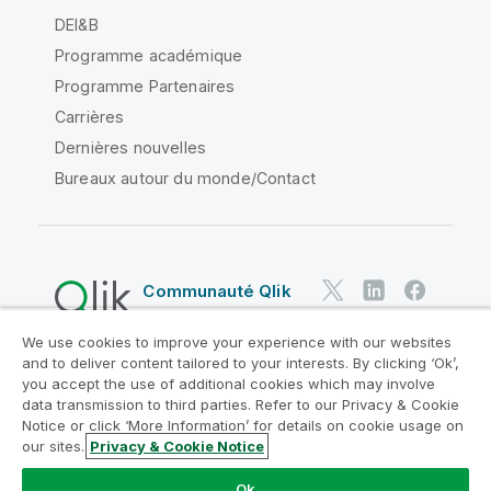
DEI&B
Programme académique
Programme Partenaires
Carrières
Dernières nouvelles
Bureaux autour du monde/Contact
Communauté Qlik
We use cookies to improve your experience with our websites
Contrats juridiques
and to deliver content tailored to your interests. By clicking ‘Ok’,
Conditions d'utilisation des produits
you accept the use of additional cookies which may involve
data transmission to third parties. Refer to our Privacy & Cookie
Legal Policies
Conditions légales
Notice or click ‘More Information’ for details on cookie usage on
Conditions d'utilisation
Marques
our sites.
Privacy & Cookie Notice
Do Not Share My Info
Ok