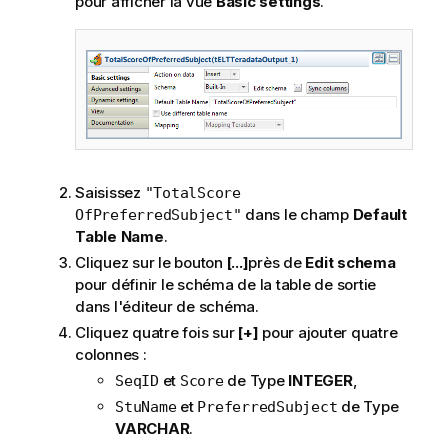
pour afficher la vue
Basic settings
.
Saisissez
"TotalScore
dans le champ
Default
OfPreferredSubject"
Table Name
.
Cliquez sur le bouton
[...]
près de
Edit schema
pour définir le schéma de la table de sortie
dans l'éditeur de schéma.
Cliquez quatre fois sur
[+]
pour ajouter quatre
colonnes :
et
de Type
INTEGER
,
SeqID
Score
et
de Type
StuName
PreferredSubject
VARCHAR
.