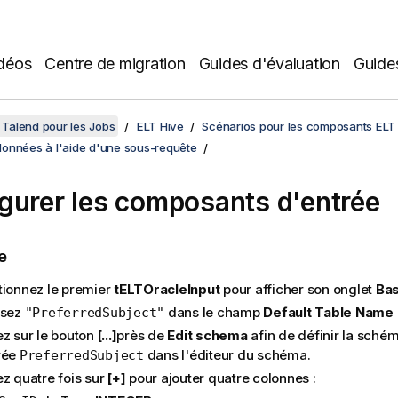
déos
Centre de migration
Guides d'évaluation
Guide
Talend pour les Jobs
ELT Hive
Scénarios pour les composants ELT
onnées à l'aide d'une sous-requête
gurer les composants d'entrée
e
tionnez le premier
tELTOracleInput
pour afficher son onglet
Bas
ssez
dans le champ
Default Table Name
"PreferredSubject"
ez sur le bouton
[...]
près de
Edit schema
afin de définir la schém
rée
dans l'éditeur du schéma.
PreferredSubject
ez quatre fois sur
[+]
pour ajouter quatre colonnes :