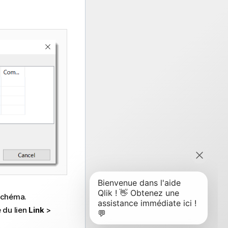
 schéma.
e du lien
Link
>