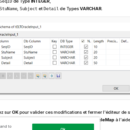
de Type
INTEGER
,
SeqID
,
et
de Types
VARCHAR
.
StuName
Subject
Detail
ez sur
OK
pour valider ces modifications et fermer l'éditeur de
z le premier
tELTOracleInput
au second
tELTOracleMap
à l'aid
rredSubject(Table)
.
 and to
Ok