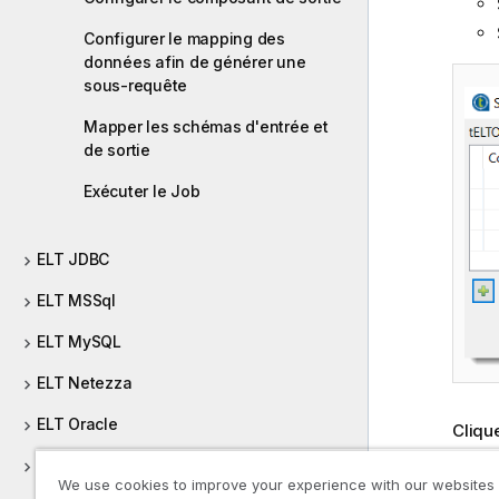
Configurer le mapping des
données afin de générer une
sous-requête
Mapper les schémas d'entrée et
de sortie
Exécuter le Job
ELT JDBC
ELT MSSql
ELT MySQL
ELT Netezza
ELT Oracle
Cliqu
Relie
ELT PostgreSQL
Prefe
We use cookies to improve your experience with our websites