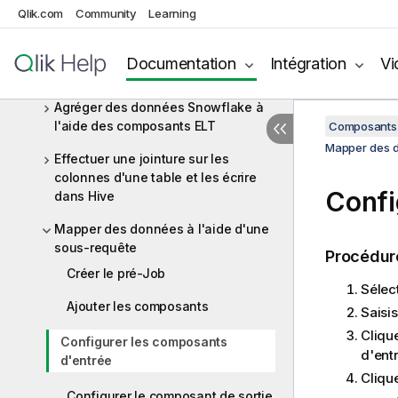
ELT Hive
Qlik.com
Community
Learning
Composants ELT Hive
Documentation
Intégration
Vi
Scénarios pour les composants ELT
Hive
Agréger des données Snowflake à
l'aide des composants ELT
Composants 
Mapper des d
Effectuer une jointure sur les
colonnes d'une table et les écrire
Confi
dans Hive
Mapper des données à l'aide d'une
sous-requête
Procédur
Créer le pré-Job
Sélec
Ajouter les composants
Saisi
Cliqu
Configurer les composants
d'ent
d'entrée
Cliqu
Configurer le composant de sortie