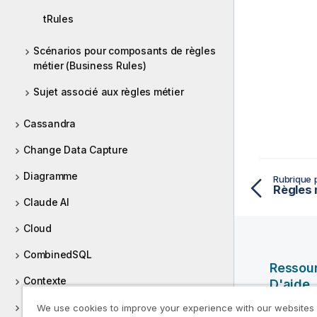
tRules
Scénarios pour composants de règles
métier (Business Rules)
Sujet associé aux règles métier
Cassandra
Change Data Capture
Diagramme
Rubrique 
Règles 
Claude AI
Cloud
CombinedSQL
Ressou
Contexte
D'aide
CosmosDB
We use cookies to improve your experience with our websites
Vidéos Ql