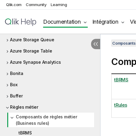
Qlik.com
Community
Learning
Avro
Azure Data Lake Storage Gen2
Documentation
Intégration
Vi
Azure Storage Blob
Azure Storage Queue
Composants 
Azure Storage Table
Compo
Azure Synapse Analytics
Bonita
tBRMS
Box
Buffer
tRules
Règles métier
Composants de règles métier
(Business rules)
tBRMS