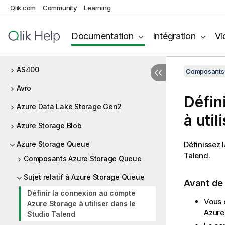
Qlik.com
Community
Learning
Log Apache
Composants pour archiver/désarchiver
Documentation
Intégration
Vi
ARFF
AS400
Composants 
Avro
Défin
Azure Data Lake Storage Gen2
à util
Azure Storage Blob
Azure Storage Queue
Définissez
Talend
.
Composants Azure Storage Queue
Sujet relatif à Azure Storage Queue
Avant d
Définir la connexion au compte
Vous 
Azure Storage à utiliser dans le
Azure
Studio Talend