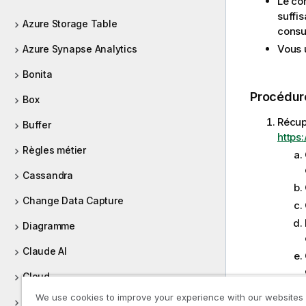
Le co
suffi
Azure Storage Table
consu
Vous u
Azure Synapse Analytics
Bonita
Procédur
Box
Récup
Buffer
https:
Règles métier
Cassandra
Change Data Capture
Diagramme
Claude AI
Cloud
Dans 
We use cookies to improve your experience with our websites
CombinedSQL
la vu