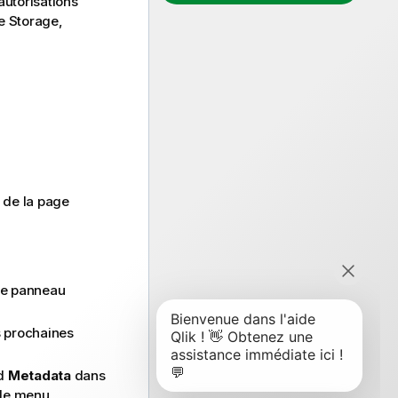
autorisations
e Storage,
 de la page
le panneau
s prochaines
ud
Metadata
dans
 le menu