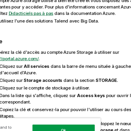
mpte Azure Storage utilisé a bien été créé et vous disposez des 
santes pour y accéder. Pour plus d'informations concernant Azur
ltez
Didacticiels pas à pas
dans la documentation Azure.
tilisez l'une des solutions
Talend
avec Big Data.
e
érez la clé d'accès au compte Azure Storage à utiliser sur
//portal.azure.com/
.
Cliquez sur
All services
dans la barre de menu située à gauche
d'accueil d'Azure.
Cliquez sur
Storage accounts
dans la section
STORAGE
.
Cliquez sur le compte de stockage à utiliser.
Dans la liste qui s'affiche, cliquez sur
Access keys
pour ouvrir 
correspondant.
Copiez la clé et conservez-la pour pouvoir l'utiliser au cours de
étapes.
la perspective
Integration
du
Studio Talend
, développez le nœ
 and to
e
Repository
, cliquez-droit sur le nœud
Azure Storage
et dans
Ok