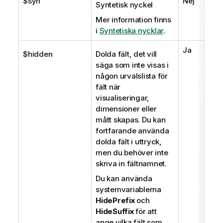
$syn
Nej
Syntetisk nyckel
Mer information finns
i
Syntetiska nycklar
.
Ja
$hidden
Dolda fält, det vill
säga som inte visas i
någon urvalslista för
fält när
visualiseringar,
dimensioner eller
mått skapas. Du kan
fortfarande använda
dolda fält i uttryck,
men du behöver inte
skriva in fältnamnet.
Du kan använda
systemvariablerna
HidePrefix
och
HideSuffix
för att
ange vilka fält som