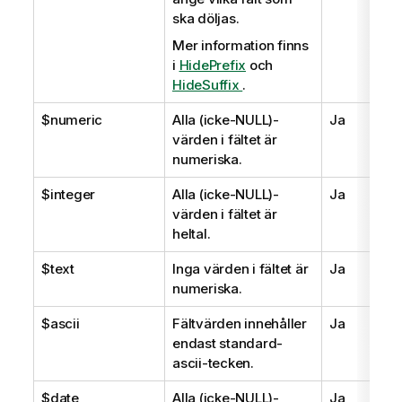
ska döljas.
Mer information finns
i
HidePrefix
och
HideSuffix
.
$numeric
Alla (icke-
NULL
)-
Ja
värden i fältet är
numeriska.
$integer
Alla (icke-
NULL
)-
Ja
värden i fältet är
heltal.
$text
Inga värden i fältet är
Ja
numeriska.
$ascii
Fältvärden innehåller
Ja
endast standard-
ascii-tecken.
$date
Alla (icke-
NULL
)-
Ja