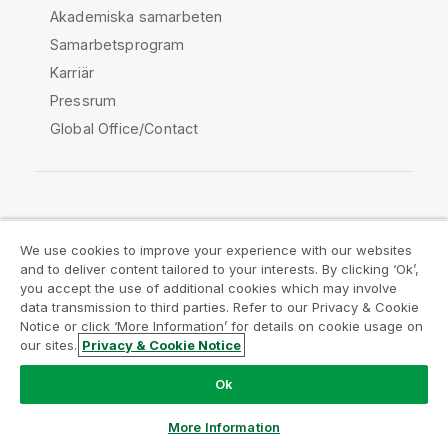
Akademiska samarbeten
Samarbetsprogram
Karriär
Pressrum
Global Office/Contact
Qlik Community
We use cookies to improve your experience with our websites
and to deliver content tailored to your interests. By clicking ‘Ok’,
Juridiska avtal
Produktvillkor
you accept the use of additional cookies which may involve
data transmission to third parties. Refer to our Privacy & Cookie
Legal Policies
Legal Policies
Notice or click ‘More Information’ for details on cookie usage on
Användningsvillkor
Varumärken
our sites.
Privacy & Cookie Notice
Do Not Share My Info
Ok
Copyright © 1993-2026 QlikTech International AB. Alla
rättigheter förbehållna.
More Information