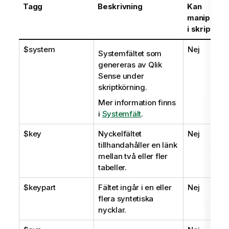
Tagg
Beskrivning
Kan
manipuler
i skriptet
$system
Nej
Systemfältet som
genereras av
Qlik
Sense
under
skriptkörning.
Mer information finns
i
Systemfält
.
$key
Nyckelfältet
Nej
tillhandahåller en länk
mellan två eller fler
tabeller.
$keypart
Fältet ingår i en eller
Nej
flera syntetiska
nycklar.