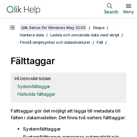
Search
Meny
Qlik Sense för Windows May 2025
Skapa
Hantera data
Ladda och omvandla data med skript
Förstå skriptsyntax och datastrukturer
Fält
Fälttaggar
PÅ DEN HÄR SIDAN
Systemfälttaggar
Härledda fälttaggar
Fälttaggar gör det möjligt att lägga till metadata till
fälten i datamodellen. Det finns två sorters fälttaggar:
Systemfälttaggar
Systemfälttaggar genereras automatiskt när