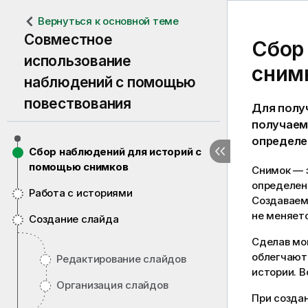
Вернуться к основной теме
Совместное
Сбор
использование
сним
наблюдений с помощью
повествования
Для полу
получаем
определе
Сбор наблюдений для историй с
помощью снимков
Снимок — э
определен
Работа с историями
Создаваемы
не меняет
Создание слайда
Сделав мо
облегчают
Редактирование слайдов
истории. В
Организация слайдов
При созда