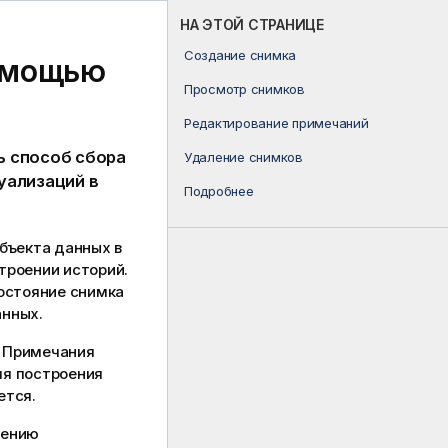
НА ЭТОЙ СТРАНИЦЕ
Создание снимка
помощью
Просмотр снимков
Редактирование примечаний
ь способ сбора
Удаление снимков
уализаций в
Подробнее
бъекта данных в
троении историй.
состояние снимка
анных.
. Примечания
мя построения
ется.
жению