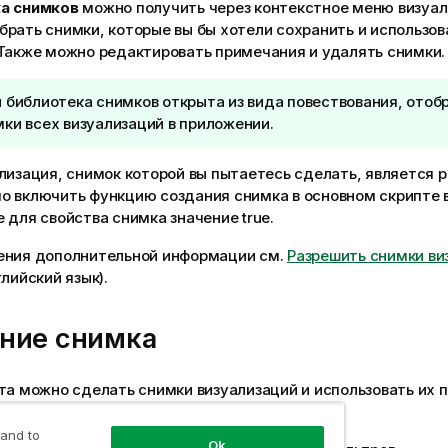
а снимков
можно получить через контекстное меню визуал
рать снимки, которые вы бы хотели сохранить и использов
 Также можно редактировать примечания и удалять снимки.
 библиотека снимков открыта из вида повествования, ото
ки всех визуализаций в приложении.
лизация, снимок которой вы пытаетесь сделать, является 
о включить функцию создания снимка в основном скрипте 
 для свойства снимка значение true.
ения дополнительной информации см.
Разрешить снимки ви
глийский язык)
.
ние снимка
та можно сделать снимки визуализаций и использовать их 
повествовании.
 and to
Ok