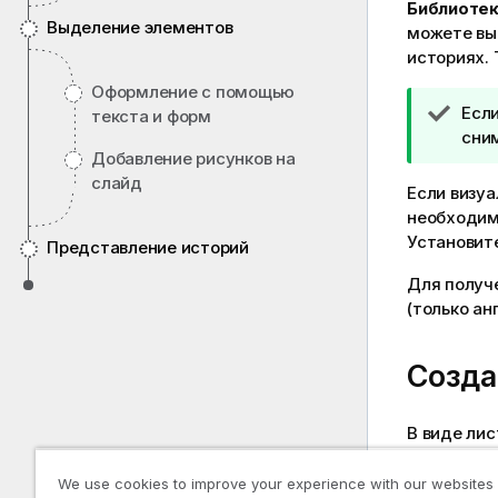
Библиотек
Выделение элементов
можете выб
историях.
Оформление с помощью
П
Если
текста и форм
р
сним
Добавление рисунков на
и
слайд
м
Если визуа
е
необходим
ч
Установите
Представление историй
а
Для получ
н
(только ан
и
е
к
Созда
п
о
д
В виде лис
с
истории в 
к
We use cookies to improve your experience with our websites