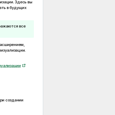
изации. Здесь вы
ать в будущих
бражаются все
расширением,
визуализации.
зуализации
при создании