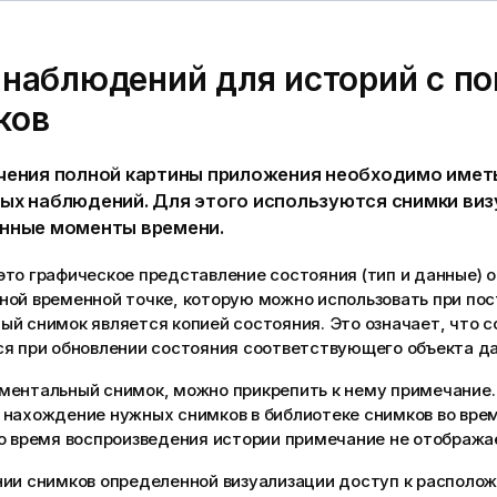
 наблюдений для историй с 
ков
чения полной картины приложения необходимо имет
ых наблюдений. Для этого используются снимки виз
нные моменты времени.
то графическое представление состояния (тип и данные) о
ной временной точке, которую можно использовать при пос
й снимок является копией состояния. Это означает, что 
ся при обновлении состояния соответствующего объекта д
ментальный снимок, можно прикрепить к нему примечание
 нахождение нужных снимков в библиотеке снимков во вре
о время воспроизведения истории примечание не отобража
нии снимков определенной визуализации доступ к располо