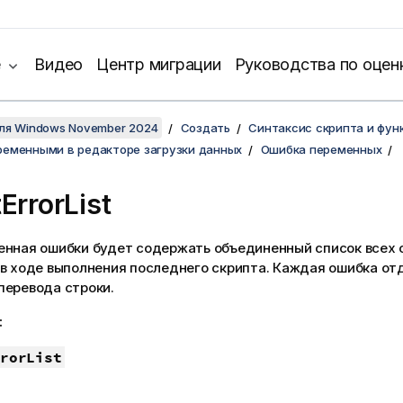
е
Видео
Центр миграции
Руководства по оцен
для Windows November 2024
Создать
Синтаксис скрипта и фун
ременными в редакторе загрузки данных
Ошибка переменных
tErrorList
енная ошибки будет содержать объединенный список всех о
 в ходе выполнения последнего скрипта. Каждая ошибка от
перевода строки.
:
rorList