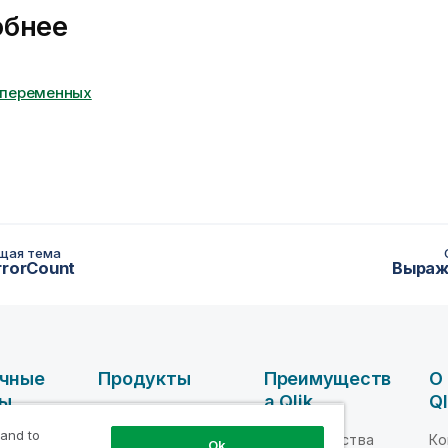
обнее
 переменных
щая тема
rrorCount
Выраж
чные
Продукты
Преимуществ
О
сы
А Qlik
Ql
ИНТЕГРАЦИЯ И
КАЧЕСТВО
 and to
ные
Преимущества
Ко
Ok
ДАННЫХ