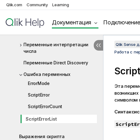
Qlik.com
Community
Learning
редакторе загрузки данных
Системные переменные
Документация
Подключени
Переменные обработки
значений
Переменные интерпретации
Qlik Sense 
числа
Работа с пе
Переменные Direct Discovery
Scrip
Ошибка переменных
ErrorMode
Эта перем
возникших
ScriptError
символом 
ScriptErrorCount
Синтаксис
ScriptErrorList
ScriptEr
Выражения скрипта