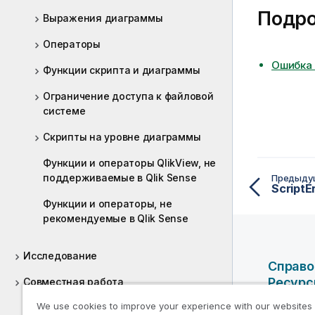
Подр
Выражения диаграммы
Операторы
Ошибка
Функции скрипта и диаграммы
Ограничение доступа к файловой
системе
Скрипты на уровне диаграммы
Функции и операторы QlikView, не
поддерживаемые в Qlik Sense
Предыду
ScriptE
Функции и операторы, не
рекомендуемые в Qlik Sense
Исследование
Справо
Ресур
Совместная работа
We use cookies to improve your experience with our websites
Помощь разработчикам
Справоч