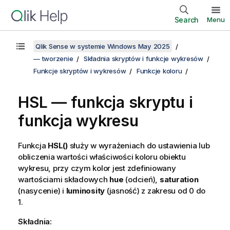
Search
Menu
Qlik Sense w systemie Windows May 2025
— tworzenie
Składnia skryptów i funkcje wykresów
Funkcje skryptów i wykresów
Funkcje koloru
HSL
— funkcja skryptu i
funkcja wykresu
Funkcja
HSL()
służy w wyrażeniach do ustawienia lub
obliczenia wartości właściwości koloru obiektu
wykresu, przy czym kolor jest zdefiniowany
wartościami składowych
hue
(odcień),
saturation
(nasycenie) i
luminosity
(jasność) z zakresu od 0 do
1.
Składnia: