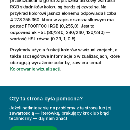
przekształcania go na zapis szesnastkowy wartości
a
RGB
składników koloru są bardziej czytelne. Na
c
przykład kolorowi jasnozielonemu odpowiada liczba
j
4 278 255 360, która w zapisie szesnastkowym ma
a
postać
FF00FF00
i
RGB (0,255,0)
. Jest to
odpowiednik
HSL (80/240, 240/240, 120/240)
—
wartość
HSL
równa
(0.33, 1, 0.5)
.
Przykłady użycia funkcji kolorów w wizualizacjach, a
także szczegółowe informacje o wizualizacjach, które
obsługują wyrażenie color by, zawiera temat
Kolorowanie wizualizacji
.
Czy ta strona była pomocna?
Jeżeli natkniesz się na problemy z tą stroną lub jej
zawartością — literówkę, brakujący krok lub błąd
techniczny — daj nam znać!