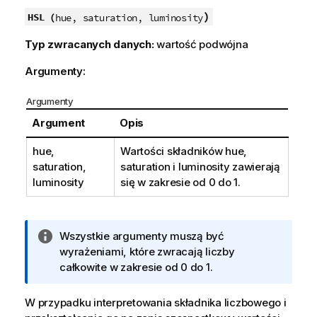
)
HSL (
hue, saturation, luminosity
Typ zwracanych danych:
wartość podwójna
Argumenty:
Argumenty
Argument
Opis
hue,
Wartości składników
hue
,
saturation,
saturation
i
luminosity
zawierają
luminosity
się w zakresie od 0 do 1.
I
Wszystkie argumenty muszą być
n
wyrażeniami, które zwracają liczby
f
całkowite w zakresie od 0 do 1.
o
r
W przypadku interpretowania składnika liczbowego i
m