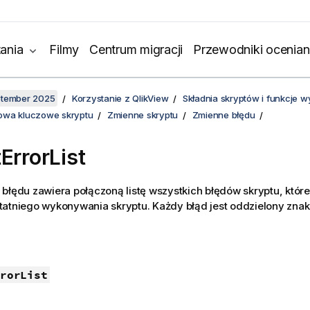
ania
Filmy
Centrum migracji
Przewodniki ocenian
ptember 2025
Korzystanie z QlikView
Składnia skryptów i funkcje 
słowa kluczowe skryptu
Zmienne skryptu
Zmienne błędu
tErrorList
błędu zawiera połączoną listę wszystkich błędów skryptu, które
tatniego wykonywania skryptu. Każdy błąd jest oddzielony zn
rorList