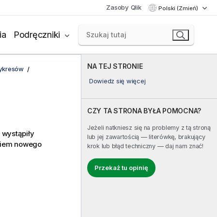
Zasoby Qlik
Polski (Zmień)
ia
Podręczniki
NA TEJ STRONIE
wykresów
Dowiedz się więcej
CZY TA STRONA BYŁA POMOCNA?
Jeżeli natkniesz się na problemy z tą stroną
 wystąpiły
lub jej zawartością — literówkę, brakujący
akiem nowego
krok lub błąd techniczny — daj nam znać!
Przekaż tu opinię