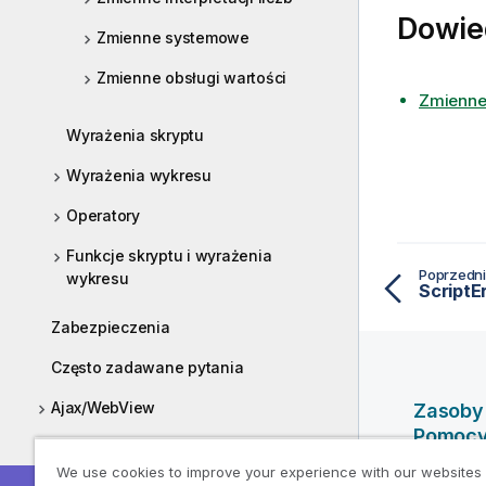
Dowie
Zmienne systemowe
Zmienne obsługi wartości
Zmienne
Wyrażenia skryptu
Wyrażenia wykresu
Operatory
Funkcje skryptu i wyrażenia
Poprzedni
wykresu
ScriptE
Zabezpieczenia
Często zadawane pytania
Ajax/WebView
Zasoby
Pomoc
Wdrażanie
We use cookies to improve your experience with our websites
Filmy po