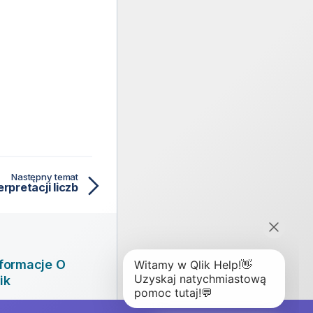
Następny temat
rpretacji liczb
nformacje O
ik
rma