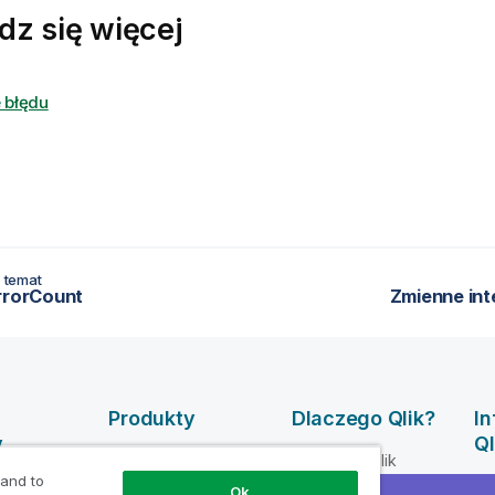
dz się więcej
 błędu
 temat
rrorCount
Zmienne inte
Produkty
Dlaczego Qlik?
I
y
Ql
INTEGRACJA
Dlaczego Qlik
DANYCH I
 and to
mocy dla
Fi
Zaufanie i
Ok
JAKOŚĆ