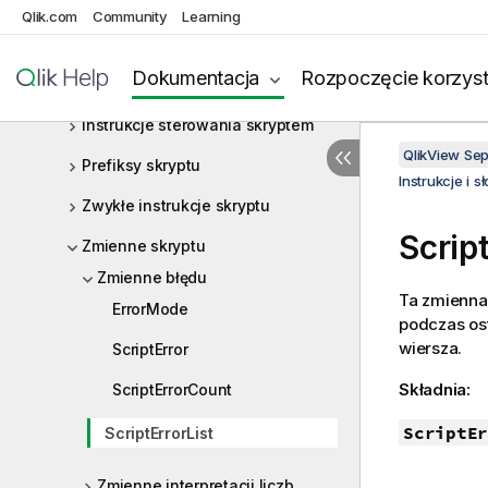
Co to jest notacja Backus-Naur?
Qlik.com
Community
Learning
Funkcje
Dokumentacja
Rozpoczęcie korzyst
Instrukcje i słowa kluczowe skryptu
Instrukcje sterowania skryptem
QlikView Se
Prefiksy skryptu
Instrukcje i 
Zwykłe instrukcje skryptu
Scrip
Zmienne skryptu
Zmienne błędu
Ta zmienna 
ErrorMode
podczas os
wiersza.
ScriptError
Składnia:
ScriptErrorCount
ScriptEr
ScriptErrorList
Zmienne interpretacji liczb