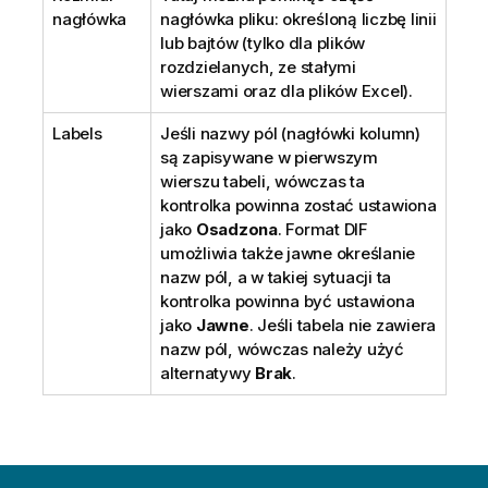
nagłówka
nagłówka pliku: określoną liczbę linii
lub bajtów (tylko dla plików
rozdzielanych, ze stałymi
wierszami oraz dla plików Excel).
Labels
Jeśli nazwy pól (nagłówki kolumn)
są zapisywane w pierwszym
wierszu tabeli, wówczas ta
kontrolka powinna zostać ustawiona
jako
Osadzona
. Format DIF
umożliwia także jawne określanie
nazw pól, a w takiej sytuacji ta
kontrolka powinna być ustawiona
jako
Jawne
. Jeśli tabela nie zawiera
nazw pól, wówczas należy użyć
alternatywy
Brak
.