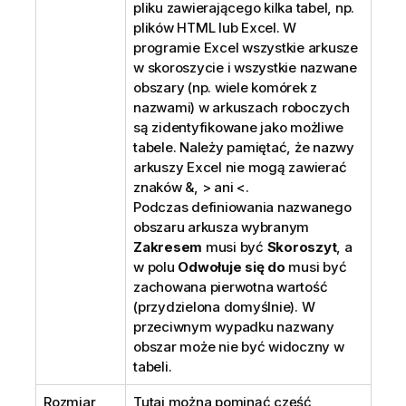
pliku zawierającego kilka tabel, np.
plików HTML lub Excel. W
programie Excel wszystkie arkusze
w skoroszycie i wszystkie nazwane
obszary (np. wiele komórek z
nazwami) w arkuszach roboczych
są zidentyfikowane jako możliwe
tabele. Należy pamiętać, że nazwy
arkuszy Excel nie mogą zawierać
znaków &, > ani <.
Podczas definiowania nazwanego
obszaru arkusza wybranym
Zakresem
musi być
Skoroszyt
, a
w polu
Odwołuje się do
musi być
zachowana pierwotna wartość
(przydzielona domyślnie). W
przeciwnym wypadku nazwany
obszar może nie być widoczny w
tabeli.
Rozmiar
Tutaj można pominąć część