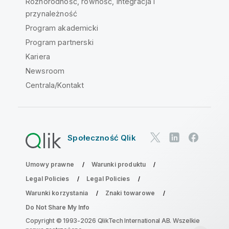
Różnorodność, równość, integracja i
przynależność
Program akademicki
Program partnerski
Kariera
Newsroom
Centrala/Kontakt
Społeczność Qlik
Umowy prawne
Warunki produktu
Legal Policies
Legal Policies
Warunki korzystania
Znaki towarowe
Do Not Share My Info
Copyright © 1993-2026 QlikTech International AB. Wszelkie