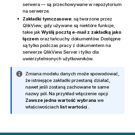
serwera — są przechowywane w repozytorium
na serwerze.
Zakładki tymczasowe
: są tworzone przez
QlikView, gdy używane są niektóre funkcje,
takie jak
Wyślij pocztą e-mail z zakładką jako
łączem
oraz łańcuchy dokumentów. Dostępne
są tylko podczas pracy z dokumentem na
serwerze QlikView Server i tylko dla
uwierzytelnionych użytkowników.
I
Zmiana modelu danych może spowodować,
n
że istniejące zakładki przestaną działać,
f
nawet jeśli zostaną zachowane te same
o
nazwy pól. Na przykład włączenie opcji
r
Zawsze jedna wartość wybrana
we
m
właściwościach
list wartości
.
a
c
j
a