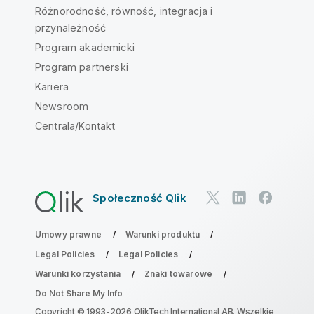
Różnorodność, równość, integracja i
przynależność
Program akademicki
Program partnerski
Kariera
Newsroom
Centrala/Kontakt
Społeczność Qlik
Umowy prawne
Warunki produktu
Legal Policies
Legal Policies
Warunki korzystania
Znaki towarowe
Do Not Share My Info
Copyright © 1993-2026 QlikTech International AB. Wszelkie