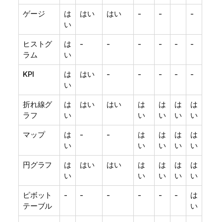
ゲージ
は
はい
はい
-
-
-
い
ヒストグ
は
-
-
-
-
-
-
ラム
い
KPI
は
はい
-
-
-
-
-
い
折れ線グ
は
はい
はい
は
は
は
は
ラフ
い
い
い
い
い
マップ
は
-
-
は
は
は
は
い
い
い
い
い
円グラフ
は
はい
はい
は
は
は
は
い
い
い
い
い
ピボット
-
-
-
-
-
-
は
テーブル
い