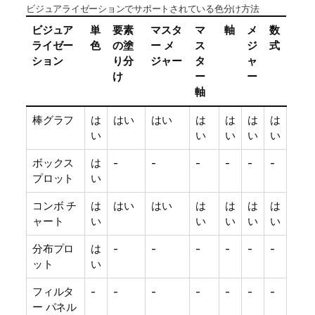
ビジュアライゼーションでサポートされている色分け方法
ビジュア
単
要素
マスタ
マ
軸
メ
数
ライゼー
色
の塗
ー メ
ス
ジ
式
ション
り分
ジャー
タ
ャ
け
ー
ー
軸
棒グラフ
は
はい
はい
は
は
は
は
い
い
い
い
い
ボックス
は
-
-
-
-
-
-
プロット
い
コンボ チ
は
はい
はい
は
は
は
は
ャート
い
い
い
い
い
分布プロ
は
-
-
-
-
-
-
ット
い
フィルタ
-
-
-
-
-
-
-
ー パネル