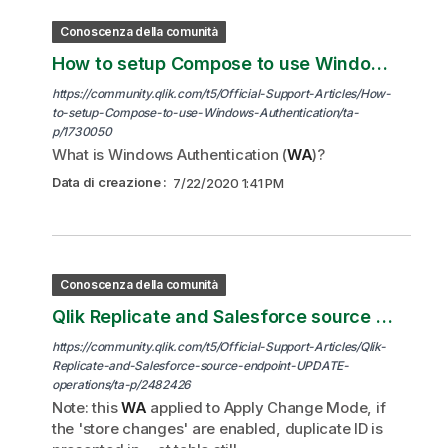
Conoscenza della comunità
How to setup Compose to use Windows Authentication.
https://community.qlik.com/t5/Official-Support-Articles/How-
to-setup-Compose-to-use-Windows-Authentication/ta-
p/1730050
What is Windows Authentication (
WA
)?
Data di creazione
:
7/22/2020 1:41 PM
Conoscenza della comunità
Qlik Replicate and Salesforce source endpoint: UPDATE operations treated as INSERT DML
https://community.qlik.com/t5/Official-Support-Articles/Qlik-
Replicate-and-Salesforce-source-endpoint-UPDATE-
operations/ta-p/2482426
Note: this
WA
applied to Apply Change Mode, if
the 'store changes' are enabled, duplicate ID is