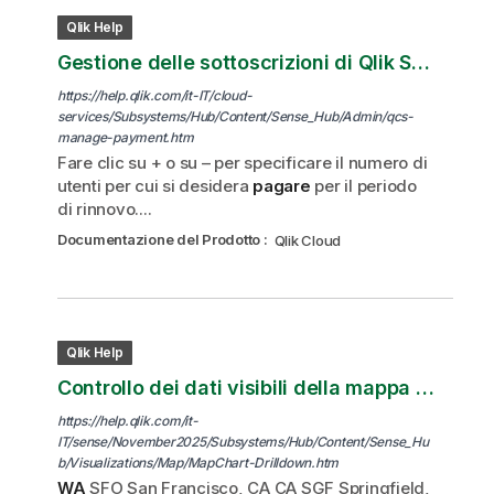
Qlik Help
Gestione delle sottoscrizioni di Qlik Sense Enterprise SaaS e Qlik Sense Business
https://help.qlik.com/it-IT/cloud-
services/Subsystems/Hub/Content/Sense_Hub/Admin/qcs-
manage-payment.htm
Fare clic su + o su – per specificare il numero di
utenti per cui si desidera
pagare
per il periodo
di rinnovo....
Documentazione del Prodotto
:
Qlik Cloud
Qlik Help
Controllo dei dati visibili della mappa con i livelli drill-down
https://help.qlik.com/it-
IT/sense/November2025/Subsystems/Hub/Content/Sense_Hu
b/Visualizations/Map/MapChart-Drilldown.htm
WA
SFO San Francisco, CA CA SGF Springfield,