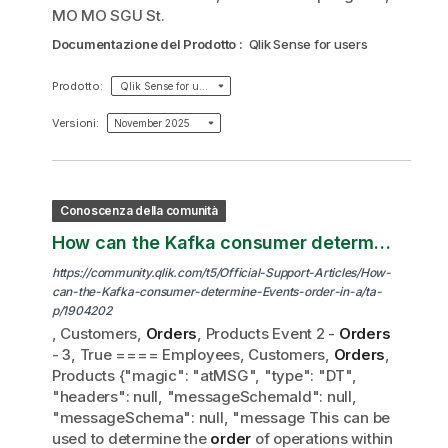
MO MO SGU St.
Documentazione del Prodotto
:
Qlik Sense for users
Prodotto
:
Qlik Sense for users
Versioni
:
November 2025
Conoscenza della comunità
How can the Kafka consumer determine Events
https://community.qlik.com/t5/Official-Support-Articles/How-
can-the-Kafka-consumer-determine-Events-order-in-a/ta-
p/1904202
, Customers,
Orders
, Products Event 2 -
Orders
- 3, True ==== Employees, Customers,
Orders
,
Products {"magic": "atMSG", "type": "DT",
"headers": null, "messageSchemaId": null,
"messageSchema": null, "message This can be
used to determine the
order
of operations within