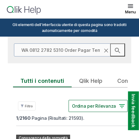
Menu
Gli elementi dell'interfaccia utente di questa pagina sono tradotti
automaticamente per comodità
Skip to Main Content
Tutti i contenuti
Qlik Help
Commun
Invia feedback
Ordina per Rilevanza
Filtro
1
/
2160
Pagina
(
Risultati
:
21593
).
Conoscenza della comunità