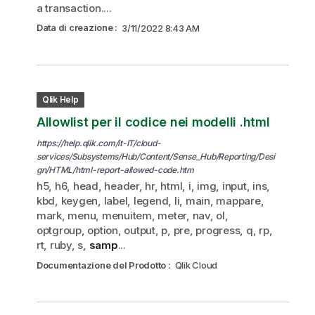
a transaction....
Data di creazione
:
3/11/2022 8:43 AM
Qlik Help
Allowlist per il codice nei modelli .html
https://help.qlik.com/it-IT/cloud-
services/Subsystems/Hub/Content/Sense_Hub/Reporting/Desi
gn/HTML/html-report-allowed-code.htm
h5, h6, head, header, hr, html, i, img, input, ins,
kbd, keygen, label, legend, li, main, mappare,
mark, menu, menuitem, meter, nav, ol,
optgroup, option, output, p, pre, progress, q, rp,
rt, ruby, s,
samp
...
Documentazione del Prodotto
:
Qlik Cloud