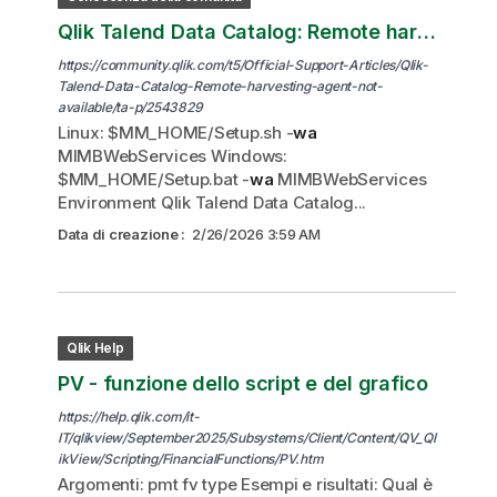
Qlik Talend Data Catalog: Remote harvesting agent not available connected
https://community.qlik.com/t5/Official-Support-Articles/Qlik-
Talend-Data-Catalog-Remote-harvesting-agent-not-
available/ta-p/2543829
Linux: $MM_HOME/Setup.sh -
wa
MIMBWebServices Windows:
$MM_HOME/Setup.bat -
wa
MIMBWebServices
Environment Qlik Talend Data Catalog...
Data di creazione
:
2/26/2026 3:59 AM
Qlik Help
PV - funzione dello script e del grafico
https://help.qlik.com/it-
IT/qlikview/September2025/Subsystems/Client/Content/QV_Ql
ikView/Scripting/FinancialFunctions/PV.htm
Argomenti: pmt fv type Esempi e risultati: Qual è