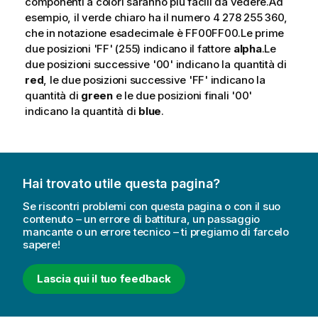
componenti a colori saranno più facili da vedere.Ad
o
esempio, il verde chiaro ha il numero 4 278 255 360,
r
che in notazione esadecimale è
FF00FF00
.Le prime
m
due posizioni '
FF
' (255) indicano il fattore
alpha
.Le
a
due posizioni successive '
00
' indicano la quantità di
t
red
, le due posizioni successive '
FF
' indicano la
i
quantità di
green
e le due posizioni finali '
00
'
c
indicano la quantità di
blue
.
a
Hai trovato utile questa pagina?
Se riscontri problemi con questa pagina o con il suo
contenuto – un errore di battitura, un passaggio
mancante o un errore tecnico – ti pregiamo di farcelo
sapere!
Lascia qui il tuo feedback