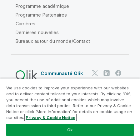
Programme académique
Programme Partenaires
Carrières
Dernières nouvelles
Bureaux autour du monde/Contact
Communauté Qlik
We use cookies to improve your experience with our websites
Contrats juridiques
and to deliver content tailored to your interests. By clicking ‘Ok’,
Conditions d'utilisation des produits
you accept the use of additional cookies which may involve
data transmission to third parties. Refer to our Privacy & Cookie
Legal Policies
Conditions légales
Notice or click ‘More Information’ for details on cookie usage on
Conditions d'utilisation
Marques
our sites.
Privacy & Cookie Notice
Do Not Share My Info
Ok
Copyright © 1993-2026 QlikTech International AB. Tous
droits réservés.