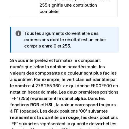
255 signifie une contribution
complète.
N
Tous les arguments doivent être des
o
expressions dont le résultat est un entier
t
compris entre 0 et 255.
e
I
Si vous interprétez et formatez le composant
n
numérique selon la notation hexadécimale, les
f
valeurs des composants de couleur sont plus faciles
o
à identifier. Par exemple, le vert clair est identifié par
r
le nombre 4 278 255 360, ce qui donne
FF00FF00
en
m
notation hexadécimale. Les deux premières positions
a
'
FF
' (255) représentent le canal
alpha
. Dans les
t
fonctions
RGB
et
HSL
, la valeur correspond toujours
i
à
FF
(opaque). Les deux positions '
00
' suivantes
o
représentent la quantité de
rouge
, les deux positions
n
'
FF
' suivantes représentent la quantité de
vert
et les
s