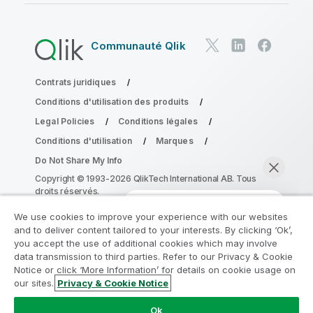
Communauté Qlik
Contrats juridiques
Conditions d'utilisation des produits
Legal Policies
Conditions légales
Conditions d'utilisation
Marques
Do Not Share My Info
Copyright © 1993-2026 QlikTech International AB. Tous
droits réservés.
We use cookies to improve your experience with our websites
and to deliver content tailored to your interests. By clicking ‘Ok’,
Rejoignez le Programme de
you accept the use of additional cookies which may involve
data transmission to third parties. Refer to our Privacy & Cookie
modernisation analytique
Notice or click ‘More Information’ for details on cookie usage on
our sites.
Privacy & Cookie Notice
Modernisez votre système sans compromettre vos
Discuter maintenant
précieuses applications QlikView grâce au Programme
Ok