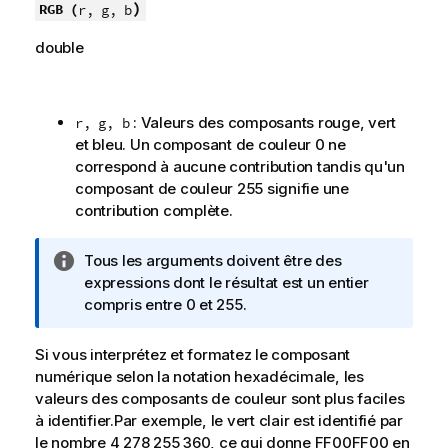
)
RGB (
r, g, b
double
: Valeurs des composants rouge, vert
r, g, b
et bleu. Un composant de couleur 0 ne
correspond à aucune contribution tandis qu'un
composant de couleur 255 signifie une
contribution complète.
N
Tous les arguments doivent être des
o
expressions dont le résultat est un entier
t
compris entre 0 et 255.
e
I
Si vous interprétez et formatez le composant
n
numérique selon la notation hexadécimale, les
f
valeurs des composants de couleur sont plus faciles
o
à identifier.Par exemple, le vert clair est identifié par
r
le nombre 4 278 255 360, ce qui donne
FF00FF00
en