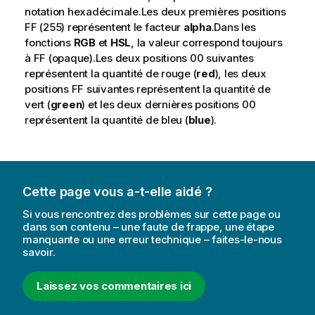
m
notation hexadécimale.Les deux premières positions
a
FF
(255) représentent le facteur
alpha
.Dans les
t
fonctions
RGB
et
HSL
, la valeur correspond toujours
i
à
FF
(opaque).Les deux positions
00
suivantes
o
représentent la quantité de rouge (
red
), les deux
n
positions
FF
suivantes représentent la quantité de
s
vert (
green
) et les deux dernières positions
00
représentent la quantité de bleu (
blue
).
Cette page vous a-t-elle aidé ?
Si vous rencontrez des problèmes sur cette page ou
dans son contenu – une faute de frappe, une étape
manquante ou une erreur technique – faites-le-nous
savoir.
Laissez vos commentaires ici