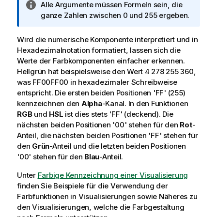
I
Alle Argumente müssen Formeln sein, die
n
ganze Zahlen zwischen 0 und 255 ergeben.
f
o
Wird die numerische Komponente interpretiert und in
r
Hexadezimalnotation formatiert, lassen sich die
m
Werte der Farbkomponenten einfacher erkennen.
a
Hellgrün hat beispielsweise den Wert 4 278 255 360,
t
was
FF00FF00
in hexadezimaler Schreibweise
i
entspricht. Die ersten beiden Positionen '
FF
' (255)
o
kennzeichnen den
Alpha
-Kanal. In den Funktionen
n
RGB
und
HSL
ist dies stets '
FF
' (deckend). Die
s
nächsten beiden Positionen '
00
' stehen für den
Rot
-
h
Anteil, die nächsten beiden Positionen '
FF
' stehen für
i
den
Grün
-Anteil und die letzten beiden Positionen
n
'
00
' stehen für den
Blau
-Anteil.
w
Unter
Farbige Kennzeichnung einer Visualisierung
e
finden Sie Beispiele für die Verwendung der
i
Farbfunktionen in Visualisierungen sowie Näheres zu
s
den Visualisierungen, welche die Farbgestaltung